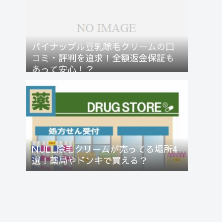
パイナップル豆乳除毛クリームの口
コミ・評判を追求！全額返金保証も
あって安心！？
NULL除毛クリームが売ってる場所4
選！薬局やドンキで買える？